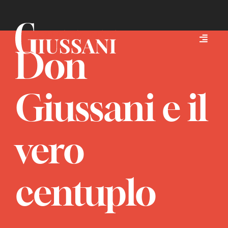
Skip
to
content
Don
Giussani e il
vero
centuplo